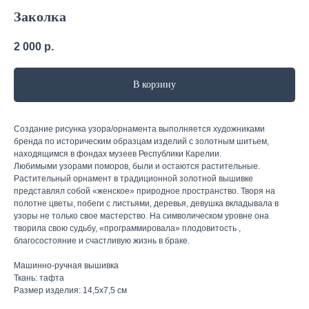
Заколка
2 000
р.
В корзину
Создание рисунка узора/орнамента выполняется художниками
бренда по историческим образцам изделий с золотным шитьем,
находящимся в фондах музеев Республики Карелии.
Любимыми узорами поморов, были и остаются растительные.
Растительный орнамент в традиционной золотной вышивке
представлял собой «женское» природное пространство. Творя на
полотне цветы, побеги с листьями, деревья, девушка вкладывала в
узоры не только свое мастерство. На символическом уровне она
творила свою судьбу, «программировала» плодовитость ,
благосостояние и счастливую жизнь в браке.
Машинно-ручная вышивка
Ткань: тафта
Размер изделия: 14,5х7,5 см