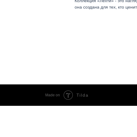
Коллекция «Лехти» - это нагл
она создана для тех, кто цени
Tilda
Made on