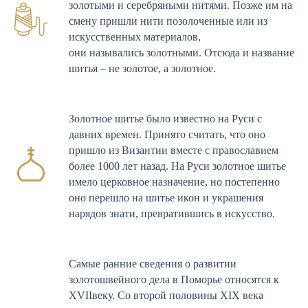
золотыми и серебряными нитями. Позже им на
растительные, анималистичные и морские
смену пришли нити позолоченные или из
узоры вышивки соединяют в себе красоту,
искусственных материалов,
изысканность и обереговое значение.
они назывались золотными. Отсюда и название
Изделия с золотным шитьем - это
шитья – не золотое, а золотное.
эксклюзивный и изысканный подарок на
долгие годы.
Золотное шитье было известно на Руси с
давних времен. Принято считать, что оно
пришло из Византии вместе с православием
более 1000 лет назад. На Руси золотное шитье
имело церковное назначение, но постепенно
оно перешло на шитье икон и украшения
нарядов знати, превратившись в искусство.
Самые ранние сведения о развитии
золотошвейного дела в Поморье относятся к
XVIIвеку. Со второй половины ХIХ века