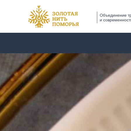
Объединение т
и современност